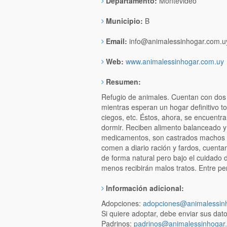
Departamento:
Montevideo
Municipio:
B
Email:
info@animalessinhogar.com.u
Web:
www.animalessinhogar.com.uy
Resumen:
Refugio de animales. Cuentan con dos c
mientras esperan un hogar definitivo to
ciegos, etc. Éstos, ahora, se encuentr
dormir. Reciben alimento balanceado y 
medicamentos, son castrados machos y 
comen a diario ración y fardos, cuenta
de forma natural pero bajo el cuidado 
menos recibirán malos tratos. Entre p
Información adicional:
Adopciones:
adopciones@animalessinh
Si quiere adoptar, debe enviar sus dato
Padrinos:
padrinos@animalessinhogar.