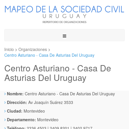
Toggle
navigation
Inicio
>
Organizaciones
>
Centro Asturiano - Casa De Asturias Del Uruguay
Centro Asturiano - Casa De
Asturias Del Uruguay
Nombre:
Centro Asturiano - Casa De Asturias Del Uruguay
Dirección:
Av Joaquín Suárez 3533
Ciudad:
Montevideo
Departamento:
Montevideo
Teléfono:
2336 4503 | 2409 8201 | 2402 9717