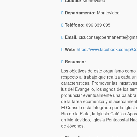
Ciudad:
Montevideo
Departamento:
Montevideo
Teléfono:
096 339 695
Email:
cicuconsejopermanente@gma
Web:
https://www.facebook.com/p/C
Resumen:
Los objetivos de este organismo como 
respecto al trabajo que realiza cada un
características. Promover las iniciativ
luz del Evangelio, los signos de los ti
pronunciar eventualmente una palabra 
de la tarea ecuménica y el acercamient
El Consejo está integrado por la Iglesi
Río de la Plata, la Iglesia Católica A
en Montevideo, Iglesia Pentecostal Naci
de Jóvenes.