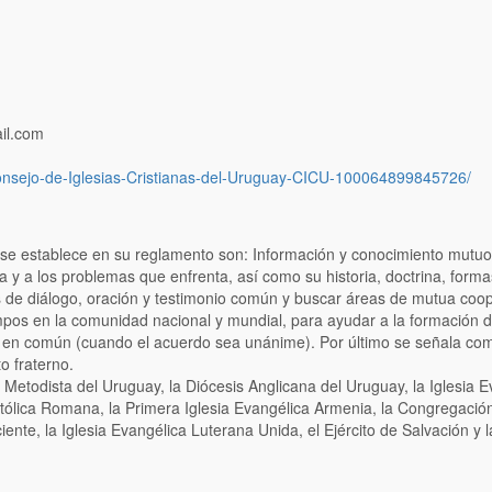
il.com
onsejo-de-Iglesias-Cristianas-del-Uruguay-CICU-100064899845726/
se establece en su reglamento son: Información y conocimiento mutuo e
a y a los problemas que enfrenta, así como su historia, doctrina, formas
as de diálogo, oración y testimonio común y buscar áreas de mutua coope
empos en la comunidad nacional y mundial, para ayudar a la formación d
en común (cuando el acuerdo sea unánime). Por último se señala com
o fraterno.
a Metodista del Uruguay, la Diócesis Anglicana del Uruguay, la Iglesia 
postólica Romana, la Primera Iglesia Evangélica Armenia, la Congregac
ente, la Iglesia Evangélica Luterana Unida, el Ejército de Salvación y l