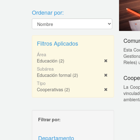
Ordenar por:
Comuni
Filtros Aplicados
Esta Coo
Área
Gestiona
Educación
(2)
Rieles) u
Subárea
Educación formal
(2)
Cooper
Tipo
La Coop
Cooperativas
(2)
vinculad
ambienta
Filtrar por:
Departamento