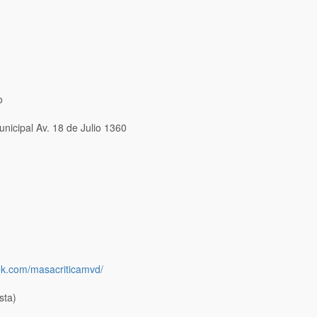
o
icipal Av. 18 de Julio 1360
ok.com/masacriticamvd/
sta)