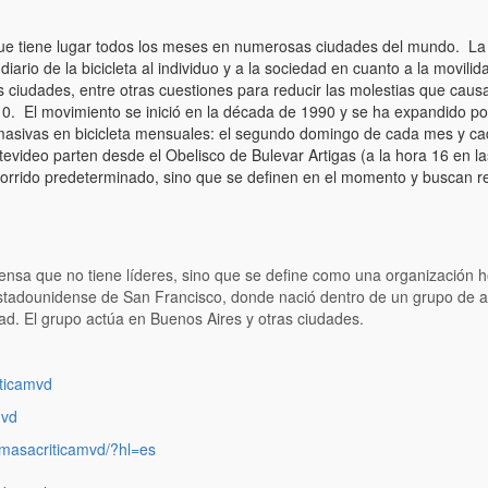
que tiene lugar todos los meses en numerosas ciudades del mundo. La f
iario de la bicicleta al individuo y a la sociedad en cuanto a la movili
s ciudades, entre otras cuestiones para reducir las molestias que causa
. El movimiento se inició en la década de 1990 y se ha expandido po
asivas en bicicleta mensuales: el segundo domingo de cada mes y cad
video parten desde el Obelisco de Bulevar Artigas (a la hora 16 en las
corrido predeterminado, sino que se definen en el momento y buscan r
rensa que no tiene líderes, sino que se define como una organización h
stadounidense de San Francisco, donde nació dentro de un grupo de au
udad. El grupo actúa en Buenos Aires y otras ciudades.
ticamvd
mvd
masacriticamvd/?hl=es