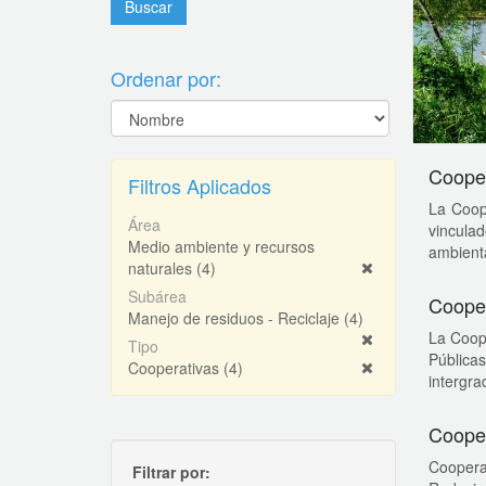
Ordenar por:
Cooper
Filtros Aplicados
La Coop
Área
vinculad
Medio ambiente y recursos
ambienta
naturales
(4)
Subárea
Cooper
Manejo de residuos - Reciclaje
(4)
La Coope
Tipo
Públicas
Cooperativas
(4)
intergrad
Coope
Coopera
Filtrar por: