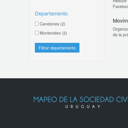
Reduci
Faceboo
Departamento
Movimi
Canelones
(2)
Organiza
Montevideo
(2)
de la pr