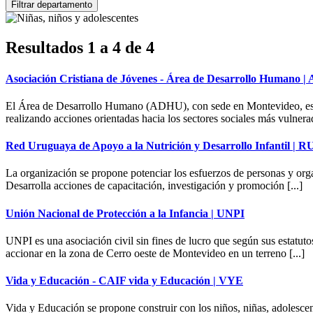
Resultados 1 a 4 de 4
Asociación Cristiana de Jóvenes - Área de Desarrollo Humano 
El Área de Desarrollo Humano (ADHU), con sede en Montevideo, es la 
realizando acciones orientadas hacia los sectores sociales más vulnerad
Red Uruguaya de Apoyo a la Nutrición y Desarrollo Infantil |
La organización se propone potenciar los esfuerzos de personas y orga
Desarrolla acciones de capacitación, investigación y promoción [...]
Unión Nacional de Protección a la Infancia | UNPI
UNPI es una asociación civil sin fines de lucro que según sus estatut
accionar en la zona de Cerro oeste de Montevideo en un terreno [...]
Vida y Educación - CAIF vida y Educación | VYE
Vida y Educación se propone construir con los niños, niñas, adolescen