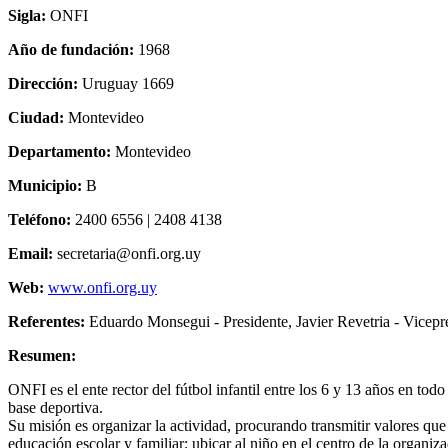
Sigla:
ONFI
Año de fundación:
1968
Dirección:
Uruguay 1669
Ciudad:
Montevideo
Departamento:
Montevideo
Municipio:
B
Teléfono:
2400 6556 | 2408 4138
Email:
secretaria@onfi.org.uy
Web:
www.onfi.org.uy
Referentes:
Eduardo Monsegui - Presidente, Javier Revetria - Vicepr
Resumen:
ONFI es el ente rector del fútbol infantil entre los 6 y 13 años en to
base deportiva.
Su misión es organizar la actividad, procurando transmitir valores qu
educación escolar y familiar; ubicar al niño en el centro de la organiza