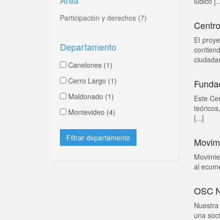
Área
lúdico [..
Participación y derechos
(7)
Centro
El proye
Departamento
contien
ciudadan
Canelones
(1)
Cerro Largo
(1)
Fundac
Maldonado
(1)
Este Cen
teóricos
Montevideo
(4)
[...]
Movimi
Movimien
al ecume
OSC N
Nuestra 
una soc