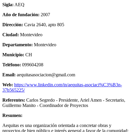
Sigla:
AEQ
Año de fundación:
2007
Dirección:
Cavia 2640, apto 805
Ciudad:
Montevideo
Departamento:
Montevideo
Municipio:
CH
Teléfono:
099604208
Email:
aequitasasociacion@gmail.com
Web:
https://www.linkedin.com/in/aequitas-asociaci%C3%B3n-
37b565225/
Referentes:
Carlos Segredo - Presidente, Ariel Amen - Secretario,
Guillermo Manito - Coordinador de Proyectos
Resumen:
Aequitas es una organización orientada a concretar obras y
proyectos de bien público e interés general a favor de la comunidad;