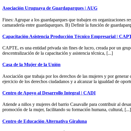
Asociación Uruguaya de Guardaparques | AUG
Fines: Agrupar a los guardaparques que trabajen en organizaciones re
camaradería entre guardaparques. B) Definir la función de guardaparqu
Capacitación Asistencia Producción Técnico Empresarial | CA
CAPTE, es una entidad privada sin fines de lucro, creada por un grupo
descentralización de la capacitación y asistencia técnica, [...]
Casa de la Mujer de la Unión
Asociación que trabaja por los derechos de las mujeres y por generar
ejercicio de los derechos ciudadanos y a alcanzar la igualdad de oportu
Centro de Apoyo al Desarrollo Integral | CADI
Atiende a niños y mujeres del barrio Casavalle para contribuir al desarr
promoción de la mujer, facilitando su formación humana, cultural, [...]
Centro de Educación Alternativa Giraluna