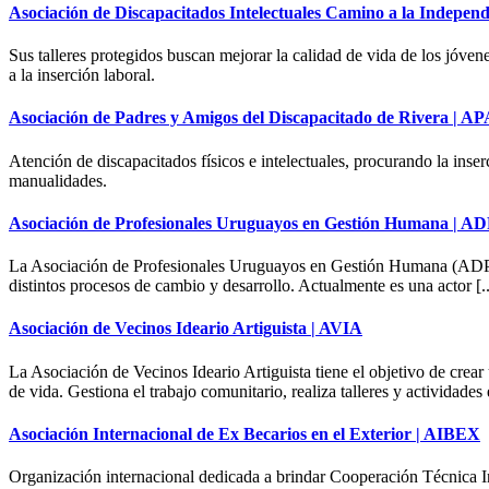
Asociación de Discapacitados Intelectuales Camino a la Indepen
Sus talleres protegidos buscan mejorar la calidad de vida de los jóven
a la inserción laboral.
Asociación de Padres y Amigos del Discapacitado de Rivera | 
Atención de discapacitados físicos e intelectuales, procurando la inserc
manualidades.
Asociación de Profesionales Uruguayos en Gestión Humana | 
La Asociación de Profesionales Uruguayos en Gestión Humana (ADPUGH
distintos procesos de cambio y desarrollo. Actualmente es una actor [..
Asociación de Vecinos Ideario Artiguista | AVIA
La Asociación de Vecinos Ideario Artiguista tiene el objetivo de crear 
de vida. Gestiona el trabajo comunitario, realiza talleres y actividades e
Asociación Internacional de Ex Becarios en el Exterior | AIBEX
Organización internacional dedicada a brindar Cooperación Técnica I