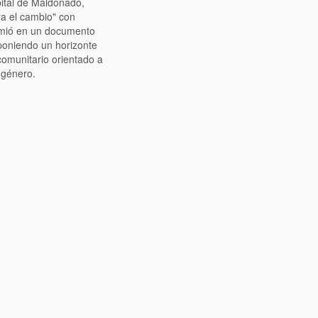
pital de Maldonado,
ra el cambio" con
umió en un documento
oponiendo un horizonte
comunitario orientado a
 género.