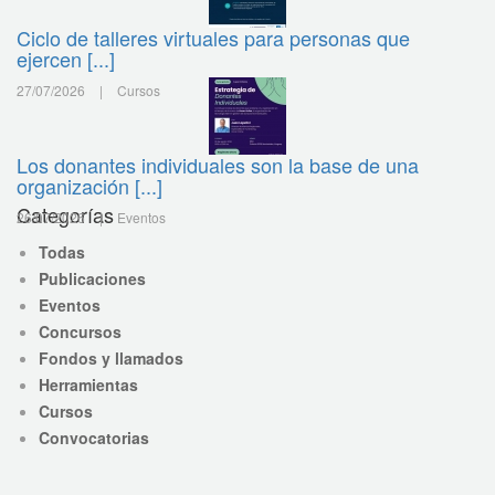
Ciclo de talleres virtuales para personas que
ejercen [...]
27/07/2026
|
Cursos
Los donantes individuales son la base de una
organización [...]
Categorías
26/07/2026
|
Eventos
Todas
Publicaciones
Eventos
Concursos
Fondos y llamados
Herramientas
Cursos
Convocatorias