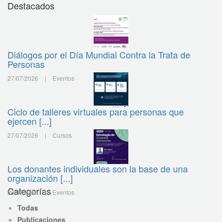
Destacados
Diálogos por el Día Mundial Contra la Trata de
Personas
27/07/2026
|
Eventos
Ciclo de talleres virtuales para personas que
ejercen [...]
27/07/2026
|
Cursos
Los donantes individuales son la base de una
organización [...]
Categorías
26/07/2026
|
Eventos
Todas
Publicaciones