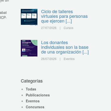
uye un
Ciclo de talleres
Labat
virtuales para personas
(ICP-
que ejercen [...]
27/07/2026
|
Cursos
Los donantes
individuales son la base
de una organización [...]
26/07/2026
|
Eventos
Categorías
Todas
Publicaciones
Eventos
Concursos