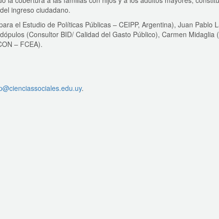
 la cobertura a las familias con hijos y a los adultos mayores, constit
 del ingreso ciudadano.
 para el Estudio de Políticas Públicas – CEIPP, Argentina), Juan Pablo 
ópulos (Consultor BID/ Calidad del Gasto Público), Carmen Midaglia 
ECON – FCEA).
cp@cienciassociales.edu.uy
.