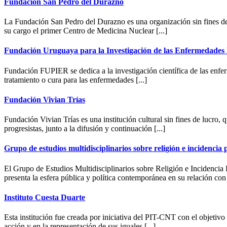
Fundación San Pedro del Durazno
La Fundación San Pedro del Durazno es una organización sin fines de l
su cargo el primer Centro de Medicina Nuclear [...]
Fundación Uruguaya para la Investigación de las Enfermedade
Fundación FUPIER se dedica a la investigación científica de las enfe
tratamiento o cura para las enfermedades [...]
Fundación Vivian Trías
Fundación Vivian Trías es una institución cultural sin fines de lucro, 
progresistas, junto a la difusión y continuación [...]
Grupo de estudios multidisciplinarios sobre religión e incidenci
El Grupo de Estudios Multidisciplinarios sobre Religión e Incidencia 
presenta la esfera pública y política contemporánea en su relación con l
Instituto Cuesta Duarte
Esta institución fue creada por iniciativa del PIT-CNT con el objetivo
acción y en la representación de sus iguales [...]