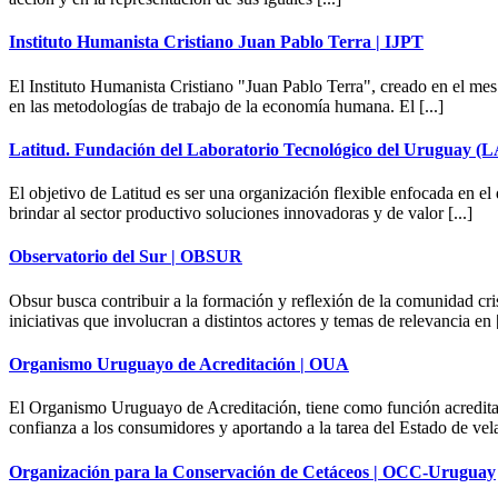
Instituto Humanista Cristiano Juan Pablo Terra | IJPT
El Instituto Humanista Cristiano "Juan Pablo Terra", creado en el mes
en las metodologías de trabajo de la economía humana. El [...]
Latitud. Fundación del Laboratorio Tecnológico del Uruguay (
El objetivo de Latitud es ser una organización flexible enfocada en el
brindar al sector productivo soluciones innovadoras y de valor [...]
Observatorio del Sur | OBSUR
Obsur busca contribuir a la formación y reflexión de la comunidad cris
iniciativas que involucran a distintos actores y temas de relevancia en [
Organismo Uruguayo de Acreditación | OUA
El Organismo Uruguayo de Acreditación, tiene como función acreditar
confianza a los consumidores y aportando a la tarea del Estado de velar
Organización para la Conservación de Cetáceos | OCC-Uruguay