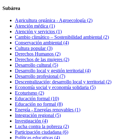
Subárea
Agricultura orgánica - Agroecología
(2)
Atención médica
(1)
Atención y servicios
(1)
Cambio climático – Sostenibilidad ambiental
(2)
Conservación ambiental
(4)
Cultura popular
(3)
Derechos Humanos
(2)
Derechos de las mujeres
(2)
Desarrollo cultural
(5)
Desarrollo local y gestión territorial
(4)
Desarrollo profesional
(7)
Descentralización; desarrollo local y territorial
(2)
Economía social y economía solidaria
(5)
Ecoturismo
(2)
Educación formal
(10)
Educación no formal
(8)
Energía - Energías renovables
(1)
Integración regional
(5)
Investigación
(4)
Lucha contra la pobreza
(2)
Participación ciudadana
(6)
Políticas educativas
(4)