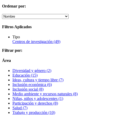
Ordenar por:
Filtros Aplicados
Tipo
Centros de investigación
(49)
Filtrar por:
Área
Diversidad y género
(2)
Educación
(15)
Ideas, cultura y tiempo libre
(7)
Inclusión económica
(6)
Inclusión social
(8)
Medio ambiente y recursos naturales
(8)
Niñas, niños y adolescentes
(1)
Participación y derechos
(8)
Salud
(7)
Trabajo y producción
(10)