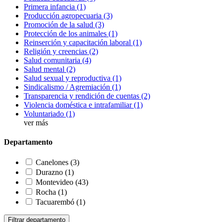
Primera infancia
(1)
Producción agropecuaria
(3)
Promoción de la salud
(3)
Protección de los animales
(1)
Reinserción y capacitación laboral
(1)
Religión y creencias
(2)
Salud comunitaria
(4)
Salud mental
(2)
Salud sexual y reproductiva
(1)
Sindicalismo / Agremiación
(1)
Transparencia y rendición de cuentas
(2)
Violencia doméstica e intrafamiliar
(1)
Voluntariado
(1)
ver más
Departamento
Canelones
(3)
Durazno
(1)
Montevideo
(43)
Rocha
(1)
Tacuarembó
(1)