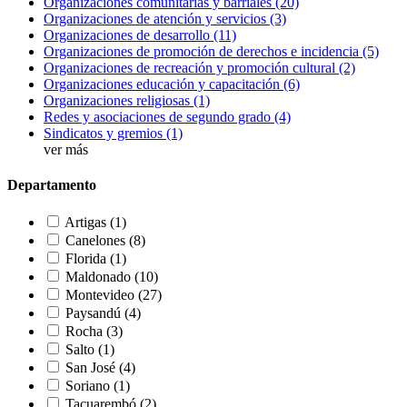
Organizaciones comunitarias y barriales
(20)
Organizaciones de atención y servicios
(3)
Organizaciones de desarrollo
(11)
Organizaciones de promoción de derechos e incidencia
(5)
Organizaciones de recreación y promoción cultural
(2)
Organizaciones educación y capacitación
(6)
Organizaciones religiosas
(1)
Redes y asociaciones de segundo grado
(4)
Sindicatos y gremios
(1)
ver más
Departamento
Artigas
(1)
Canelones
(8)
Florida
(1)
Maldonado
(10)
Montevideo
(27)
Paysandú
(4)
Rocha
(3)
Salto
(1)
San José
(4)
Soriano
(1)
Tacuarembó
(2)