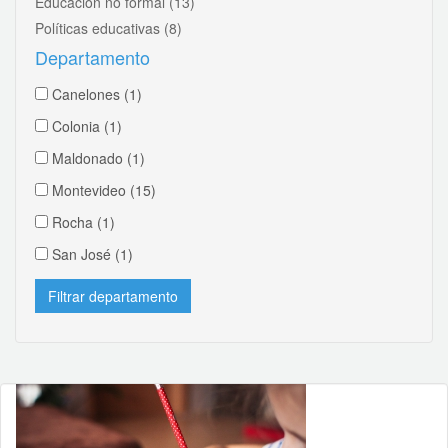
Educación no formal
(13)
Políticas educativas
(8)
Departamento
Canelones
(1)
Colonia
(1)
Maldonado
(1)
Montevideo
(15)
Rocha
(1)
San José
(1)