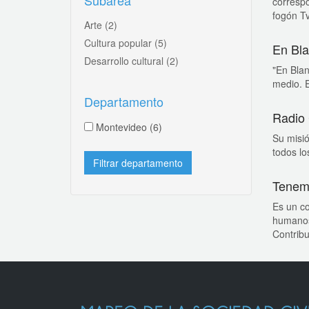
Subárea
corresp
fogón Tv
Arte
(2)
Cultura popular
(5)
En Bla
Desarrollo cultural
(2)
"En Blan
medio. E
Departamento
Radio 
Montevideo
(6)
Su misió
todos lo
Tenem
Es un co
humanos
Contribui