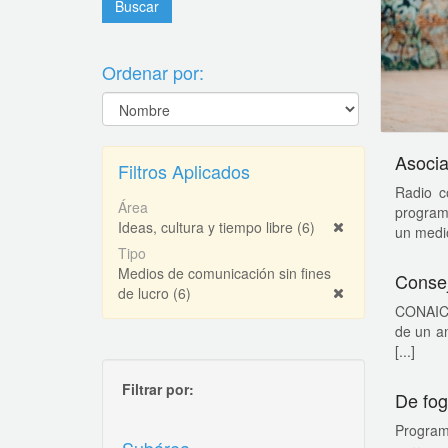
Ordenar por:
Asocia
Filtros Aplicados
Radio c
Área
programa
Ideas, cultura y tiempo libre
(6)
un medio
Tipo
Medios de comunicación sin fines
Consej
de lucro
(6)
CONAICO
de un an
[...]
Filtrar por:
De fog
Program