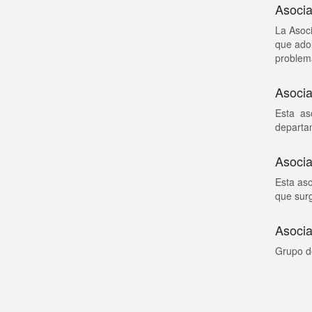
Asocia
La Asoci
que adol
problema
Asocia
Esta as
departa
Asocia
Esta aso
que surg
Asocia
Grupo de