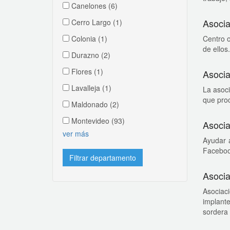
Canelones
(6)
Asocia
Cerro Largo
(1)
Colonia
(1)
Centro o
de ellos.
Durazno
(2)
Flores
(1)
Asoci
Lavalleja
(1)
La asoci
que proc
Maldonado
(2)
Montevideo
(93)
Asocia
ver más
Ayudar a
Faceboo
Asocia
Asociac
implante
sordera 