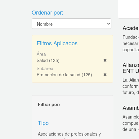
Ordenar por:
Academ
Fundaci
Filtros Aplicados
necesar
capacitac
Área
Salud
(125)
Alianz
Subárea
ENT U
Promoción de la salud
(125)
La Alia
conforma
futuro, 
Filtrar por:
Asambl
Asamble
Tipo
compuest
de una le
Asociaciones de profesionales y