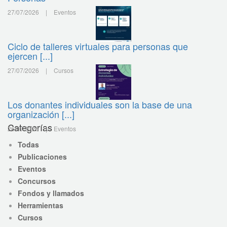
27/07/2026
|
Eventos
Ciclo de talleres virtuales para personas que
ejercen [...]
27/07/2026
|
Cursos
Los donantes individuales son la base de una
organización [...]
Categorías
26/07/2026
|
Eventos
Todas
Publicaciones
Eventos
Concursos
Fondos y llamados
Herramientas
Cursos