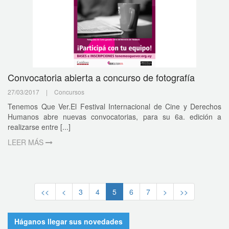
Convocatoria abierta a concurso de fotografía
27/03/2017
|
Concursos
Tenemos Que Ver.El Festival Internacional de Cine y Derechos
Humanos abre nuevas convocatorias, para su 6a. edición a
realizarse entre [...]
LEER MÁS
<<
<
3
4
5
6
7
>
>>
Háganos llegar sus novedades