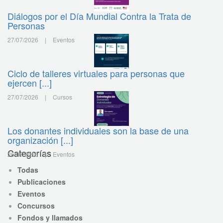
Diálogos por el Día Mundial Contra la Trata de
Personas
27/07/2026
|
Eventos
Ciclo de talleres virtuales para personas que
ejercen [...]
27/07/2026
|
Cursos
Los donantes individuales son la base de una
organización [...]
Categorías
26/07/2026
|
Eventos
Todas
Publicaciones
Eventos
Concursos
Fondos y llamados