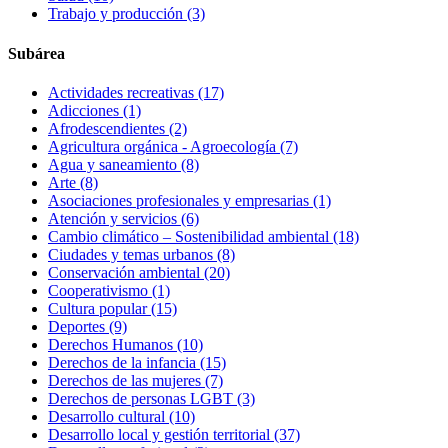
Trabajo y producción
(3)
Subárea
Actividades recreativas
(17)
Adicciones
(1)
Afrodescendientes
(2)
Agricultura orgánica - Agroecología
(7)
Agua y saneamiento
(8)
Arte
(8)
Asociaciones profesionales y empresarias
(1)
Atención y servicios
(6)
Cambio climático – Sostenibilidad ambiental
(18)
Ciudades y temas urbanos
(8)
Conservación ambiental
(20)
Cooperativismo
(1)
Cultura popular
(15)
Deportes
(9)
Derechos Humanos
(10)
Derechos de la infancia
(15)
Derechos de las mujeres
(7)
Derechos de personas LGBT
(3)
Desarrollo cultural
(10)
Desarrollo local y gestión territorial
(37)