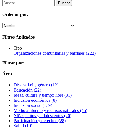
Ordenar por:
Filtros Aplicados
Tipo
Organizaciones comunitarias y barriales
(222)
Filtrar por:
Área
Diversidad y género
(12)
Educación
(22)
Ideas, cultura y tiempo libre
(31)
Inclusión económica
(8)
Inclusión social
(139)
Medio ambiente y recursos naturales
(46)
Niñas, niños y adolescentes
(26)
Participación y derechos
(28)
Salud
(10)