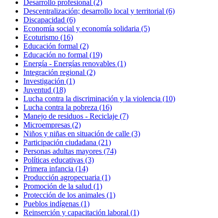
Desarrollo profesional
(2)
Descentralización; desarrollo local y territorial
(6)
Discapacidad
(6)
Economía social y economía solidaria
(5)
Ecoturismo
(16)
Educación formal
(2)
Educación no formal
(19)
Energía - Energías renovables
(1)
Integración regional
(2)
Investigación
(1)
Juventud
(18)
Lucha contra la discriminación y la violencia
(10)
Lucha contra la pobreza
(16)
Manejo de residuos - Reciclaje
(7)
Microempresas
(2)
Niños y niñas en situación de calle
(3)
Participación ciudadana
(21)
Personas adultas mayores
(74)
Políticas educativas
(3)
Primera infancia
(14)
Producción agropecuaria
(1)
Promoción de la salud
(1)
Protección de los animales
(1)
Pueblos indígenas
(1)
Reinserción y capacitación laboral
(1)