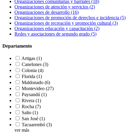
Organizaciones comunitarias y barriales
(18)
Organizaciones de atención y servicios
(2)
Organizaciones de desarrollo
(16)
Organizaciones de promoción de derechos e incidencia
(5)
Organizaciones de recreación y promoción cultural
(3)
Organizaciones educación y capacitación
(2)
Redes y asociaciones de segundo grado
(5)
Departamento
Artigas
(1)
Canelones
(3)
Colonia
(4)
Florida
(1)
Maldonado
(6)
Montevideo
(27)
Paysandú
(1)
Rivera
(1)
Rocha
(7)
Salto
(1)
San José
(1)
Tacuarembó
(3)
ver más