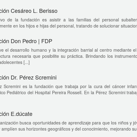
ión Cesáreo L. Berisso
tivo de la fundación es asistir a las familias del personal suba
mente en los hijos e hijas del personal, tratando de solucionar situacio
ción Don Pedro | FDP
 el desarrollo humano y la integración barrial al centro mediante e
uctura necesaria que posibilite su práctica. Brindando los instrumen
adolecentes [...]
ión Dr. Pérez Scremini
z Scremini es la fundación que trabaja por la cura del cáncer infa
co Pediátrico del Hospital Pereira Rossell. En la Pérez Scremini tr
ión E.dúcate
anización busca oportunidades de aprendizaje para que los niños y j
amplíen sus horizontes geográficos y del conocimiento, mejorando su n