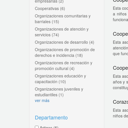
empresarias
(2)
Esta coo
Cooperativas
(6)
a niños 
Organizaciones comunitarias y
funciona 
barriales
(15)
Organizaciones de atención y
Coope
servicios
(74)
Organizaciones de desarrollo
(4)
Esta as
atención
Organizaciones de promoción de
que funci
derechos e incidencia
(18)
Organizaciones de recreación y
Cooper
promoción cultural
(4)
Organizaciones educación y
Esta aso
capacitación
(10)
años y s
constituy
Organizaciones juveniles y
estudiantiles
(1)
ver más
Corazó
Esta as
niños de
Departamento
Artigas
(5)