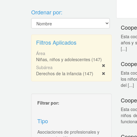
Ordenar por:
Cooper
Esta coo
Filtros Aplicados
años y s
[...]
Área
Niñas, niños y adolescentes
(147)
Cooper
Subárea
Esta coo
Derechos de la infancia
(147)
los niño
del [...]
Coope
Filtrar por:
Esta coo
niños d
Tipo
funciona
Asociaciones de profesionales y
Cooper