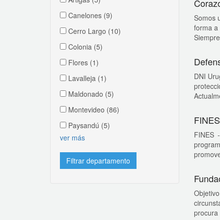
Corazo
Canelones
(9)
Somos un
forma a 
Cerro Largo
(10)
Siempre 
Colonia
(5)
Defens
Flores
(1)
DNI Urug
Lavalleja
(1)
protecci
Maldonado
(5)
Actualme
Montevideo
(86)
FINES
Paysandú
(5)
FINES -
ver más
program
promover
Funda
Objetiv
circuns
procura 