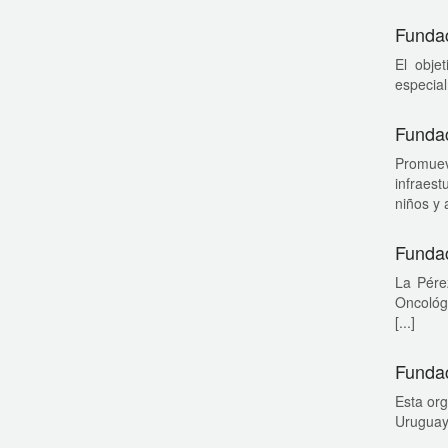
Fundac
El obje
especial
Funda
Promueve
infraest
niños y 
Fundac
La Pére
Oncológi
[...]
Fundac
Esta org
Uruguay 