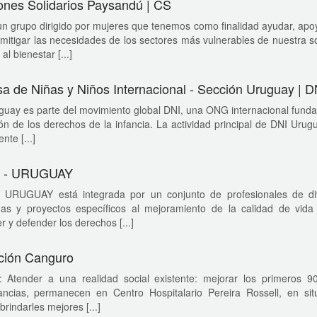
nes Solidarios Paysandú | CS
 grupo dirigido por mujeres que tenemos como finalidad ayudar, apoy
mitigar las necesidades de los sectores más vulnerables de nuestra s
al bienestar [...]
a de Niñas y Niños Internacional - Sección Uruguay | D
uay es parte del movimiento global DNI, una ONG internacional fundad
ón de los derechos de la infancia. La actividad principal de DNI Urugu
nte [...]
 - URUGUAY
 URUGUAY está integrada por un conjunto de profesionales de dive
as y proyectos específicos al mejoramiento de la calidad de vida
 y defender los derechos [...]
ción Canguro
o: Atender a una realidad social existente: mejorar los primeros 
tancias, permanecen en Centro Hospitalario Pereira Rossell, en sit
brindarles mejores [...]